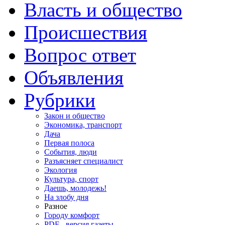
Власть и общество
Происшествия
Вопрос ответ
Объявления
Рубрики
Закон и общество
Экономика, транспорт
Дача
Первая полоса
События, люди
Разъясняет специалист
Экология
Культура, спорт
Даешь, молодежь!
На злобу дня
Разное
Городу комфорт
PDF - версия газеты