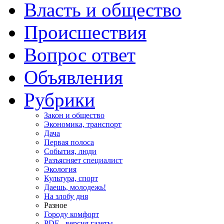
Власть и общество
Происшествия
Вопрос ответ
Объявления
Рубрики
Закон и общество
Экономика, транспорт
Дача
Первая полоса
События, люди
Разъясняет специалист
Экология
Культура, спорт
Даешь, молодежь!
На злобу дня
Разное
Городу комфорт
PDF - версия газеты