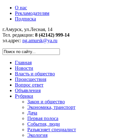
О нас
Рекламодателям
Подписка
г.Амурск, ул.Лесная, 14
Тел. редакции:
8 (42142) 999-14
эл.адрес:
ng.amursk@ya.ru
Главная
Новости
Власть и общество
Происшествия
Вопрос ответ
Объявления
Рубрики
Закон и общество
Экономика, транспорт
Дача
Первая полоса
События, люди
Разъясняет специалист
Экология