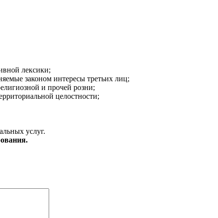
ивной лексики;
аняемые законом интересы третьих лиц;
религиозной и прочей розни;
ерриториальной целостности;
альных услуг.
ования.