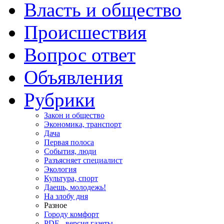
Власть и общество
Происшествия
Вопрос ответ
Объявления
Рубрики
Закон и общество
Экономика, транспорт
Дача
Первая полоса
События, люди
Разъясняет специалист
Экология
Культура, спорт
Даешь, молодежь!
На злобу дня
Разное
Городу комфорт
PDF - версия газеты