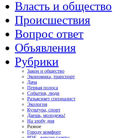
Власть и общество
Происшествия
Вопрос ответ
Объявления
Рубрики
Закон и общество
Экономика, транспорт
Дача
Первая полоса
События, люди
Разъясняет специалист
Экология
Культура, спорт
Даешь, молодежь!
На злобу дня
Разное
Городу комфорт
PDF - версия газеты