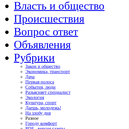
Власть и общество
Происшествия
Вопрос ответ
Объявления
Рубрики
Закон и общество
Экономика, транспорт
Дача
Первая полоса
События, люди
Разъясняет специалист
Экология
Культура, спорт
Даешь, молодежь!
На злобу дня
Разное
Городу комфорт
PDF - версия газеты