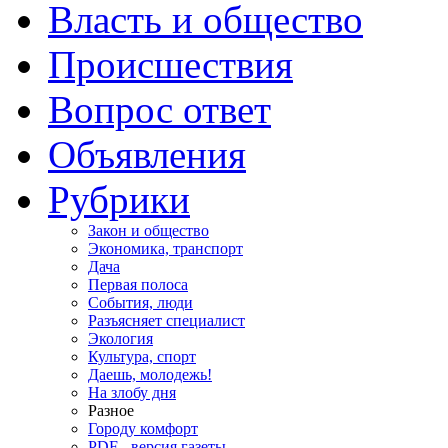
Власть и общество
Происшествия
Вопрос ответ
Объявления
Рубрики
Закон и общество
Экономика, транспорт
Дача
Первая полоса
События, люди
Разъясняет специалист
Экология
Культура, спорт
Даешь, молодежь!
На злобу дня
Разное
Городу комфорт
PDF - версия газеты