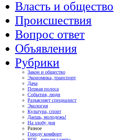
Власть и общество
Происшествия
Вопрос ответ
Объявления
Рубрики
Закон и общество
Экономика, транспорт
Дача
Первая полоса
События, люди
Разъясняет специалист
Экология
Культура, спорт
Даешь, молодежь!
На злобу дня
Разное
Городу комфорт
PDF - версия газеты