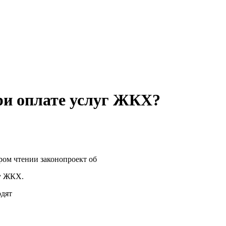
при оплате услуг ЖКХ?
ом чтении законопроект об
ту ЖКХ.
одят