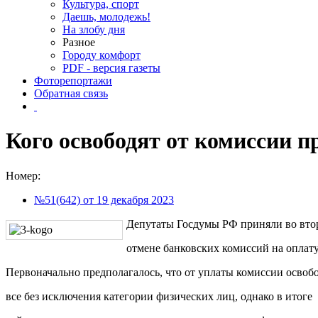
Культура, спорт
Даешь, молодежь!
На злобу дня
Разное
Городу комфорт
PDF - версия газеты
Фоторепортажи
Обратная связь
Кого освободят от комиссии 
Номер:
№51(642) от 19 декабря 2023
Депутаты Госдумы РФ приняли во втор
отмене банковских комиссий на опла
Первоначально предполагалось, что от уплаты комиссии освоб
все без исключения категории физических лиц, однако в итоге