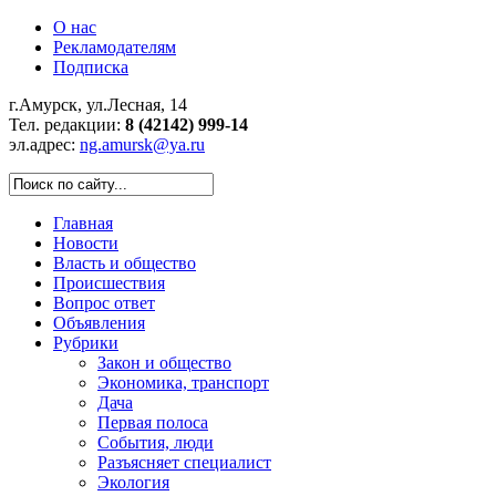
О нас
Рекламодателям
Подписка
г.Амурск, ул.Лесная, 14
Тел. редакции:
8 (42142) 999-14
эл.адрес:
ng.amursk@ya.ru
Главная
Новости
Власть и общество
Происшествия
Вопрос ответ
Объявления
Рубрики
Закон и общество
Экономика, транспорт
Дача
Первая полоса
События, люди
Разъясняет специалист
Экология