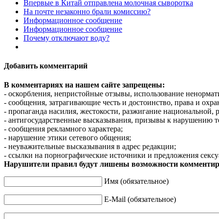
Впервые в Китай отправлена молочная сыворотка
На почте незаконно брали комиссию?
Информационное сообщение
Информационное сообщение
Почему отключают воду?
Добавить комментарий
В комментариях на нашем сайте запрещены:
- оскорбления, непристойные отзывы, использование ненормат
- сообщения, затрагивающие честь и достоинство, права и охр
- пропаганда насилия, жестокости, разжигание национальной, 
- антигосударственные высказывания, призывы к нарушению т
- сообщения рекламного характера;
- нарушение этики сетевого общения;
- неуважительные высказывания в адрес редакции;
- ссылки на порнографические источники и предложения сексу
Нарушители правил будут лишены возможности комментир
Имя (обязательное)
E-Mail (обязательное)