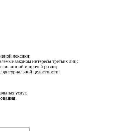
ивной лексики;
аняемые законом интересы третьих лиц;
религиозной и прочей розни;
ерриториальной целостности;
альных услуг.
ования.