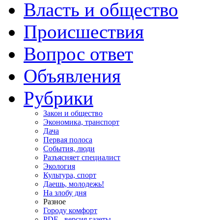
Власть и общество
Происшествия
Вопрос ответ
Объявления
Рубрики
Закон и общество
Экономика, транспорт
Дача
Первая полоса
События, люди
Разъясняет специалист
Экология
Культура, спорт
Даешь, молодежь!
На злобу дня
Разное
Городу комфорт
PDF - версия газеты