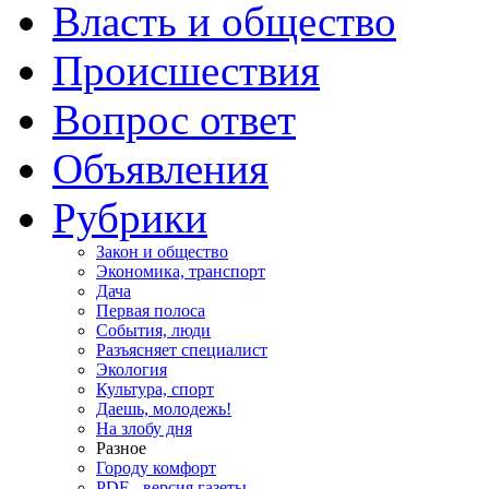
Власть и общество
Происшествия
Вопрос ответ
Объявления
Рубрики
Закон и общество
Экономика, транспорт
Дача
Первая полоса
События, люди
Разъясняет специалист
Экология
Культура, спорт
Даешь, молодежь!
На злобу дня
Разное
Городу комфорт
PDF - версия газеты