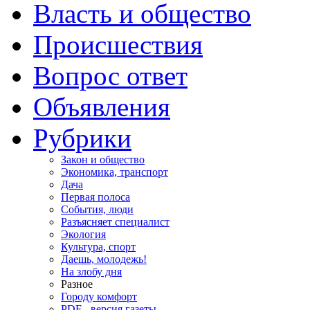
Власть и общество
Происшествия
Вопрос ответ
Объявления
Рубрики
Закон и общество
Экономика, транспорт
Дача
Первая полоса
События, люди
Разъясняет специалист
Экология
Культура, спорт
Даешь, молодежь!
На злобу дня
Разное
Городу комфорт
PDF - версия газеты