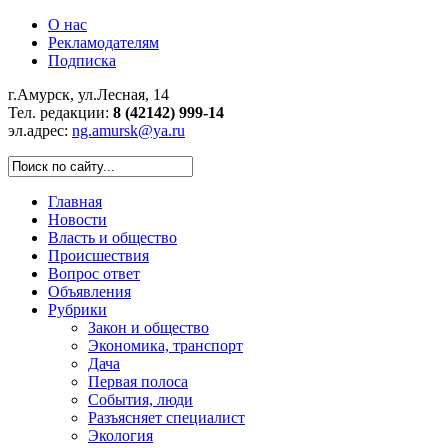
О нас
Рекламодателям
Подписка
г.Амурск, ул.Лесная, 14
Тел. редакции:
8 (42142) 999-14
эл.адрес:
ng.amursk@ya.ru
Главная
Новости
Власть и общество
Происшествия
Вопрос ответ
Объявления
Рубрики
Закон и общество
Экономика, транспорт
Дача
Первая полоса
События, люди
Разъясняет специалист
Экология