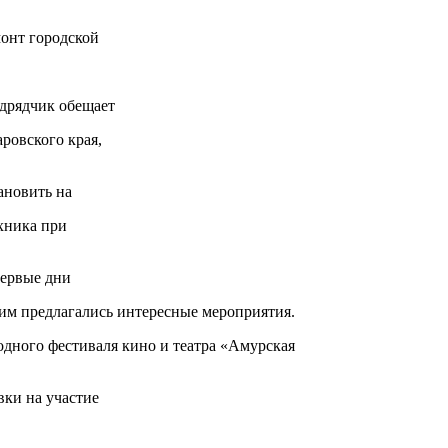
монт городской
одрядчик обещает
аровского края,
ановить на
ехника при
первые дни
, им предлагались интересные мероприятия.
одного фестиваля кино и театра «Амурская
вки на участие