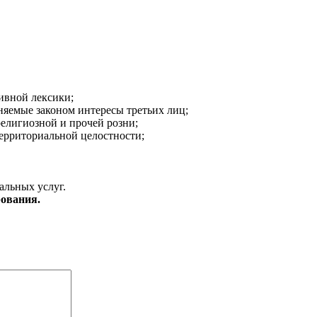
ивной лексики;
аняемые законом интересы третьих лиц;
религиозной и прочей розни;
ерриториальной целостности;
альных услуг.
ования.