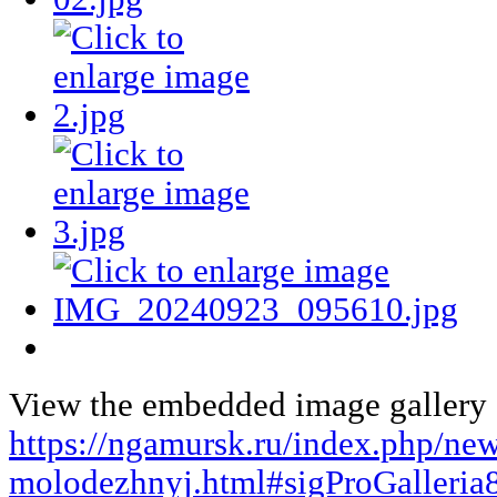
View the embedded image gallery o
https://ngamursk.ru/index.php/ne
molodezhnyj.html#sigProGalleri