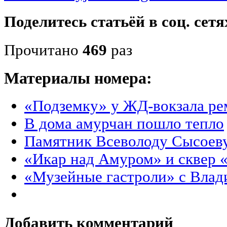
Поделитесь статьёй в соц. сетя
Прочитано
469
раз
Материалы номера:
«Подземку» у ЖД-вокзала р
В дома амурчан пошло тепло
Памятник Всеволоду Сысоев
«Икар над Амуром» и сквер 
«Музейные гастроли» с Вла
Добавить комментарий