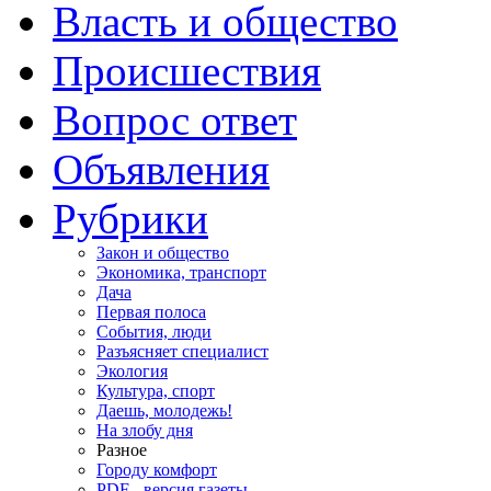
Власть и общество
Происшествия
Вопрос ответ
Объявления
Рубрики
Закон и общество
Экономика, транспорт
Дача
Первая полоса
События, люди
Разъясняет специалист
Экология
Культура, спорт
Даешь, молодежь!
На злобу дня
Разное
Городу комфорт
PDF - версия газеты