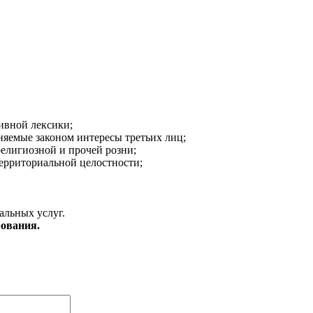
ивной лексики;
аняемые законом интересы третьих лиц;
религиозной и прочей розни;
ерриториальной целостности;
альных услуг.
ования.