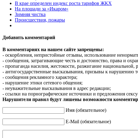
В крае определен индекс роста тарифов ЖКХ
На площади за «Икаром»
Зимняя чистка
Происшествия, пожары
Добавить комментарий
В комментариях на нашем сайте запрещены:
- оскорбления, непристойные отзывы, использование ненормат
- сообщения, затрагивающие честь и достоинство, права и охр
- пропаганда насилия, жестокости, разжигание национальной, 
- антигосударственные высказывания, призывы к нарушению т
- сообщения рекламного характера;
- нарушение этики сетевого общения;
- неуважительные высказывания в адрес редакции;
- ссылки на порнографические источники и предложения сексу
Нарушители правил будут лишены возможности комментир
Имя (обязательное)
E-Mail (обязательное)