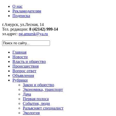
О нас
Рекламодателям
Подписка
г.Амурск, ул.Лесная, 14
Тел. редакции:
8 (42142) 999-14
эл.адрес:
ng.amursk@ya.ru
Главная
Новости
Власть и общество
Происшествия
Вопрос ответ
Объявления
Рубрики
Закон и общество
Экономика, транспорт
Дача
Первая полоса
События, люди
Разъясняет специалист
Экология