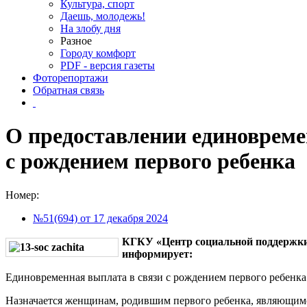
Культура, спорт
Даешь, молодежь!
На злобу дня
Разное
Городу комфорт
PDF - версия газеты
Фоторепортажи
Обратная связь
О предоставлении единовреме
с рождением первого ребенка
Номер:
№51(694) от 17 декабря 2024
КГКУ «Центр социальной поддержки
информирует:
Единовременная выплата в
связи с рождением первого ребенка
Назначается женщинам, родившим первого ребенка, являющим