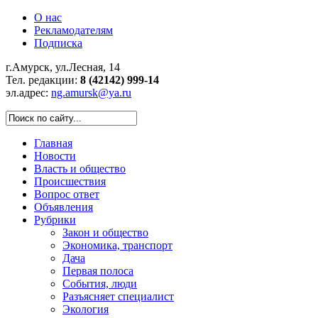
О нас
Рекламодателям
Подписка
г.Амурск, ул.Лесная, 14
Тел. редакции:
8 (42142) 999-14
эл.адрес:
ng.amursk@ya.ru
Главная
Новости
Власть и общество
Происшествия
Вопрос ответ
Объявления
Рубрики
Закон и общество
Экономика, транспорт
Дача
Первая полоса
События, люди
Разъясняет специалист
Экология