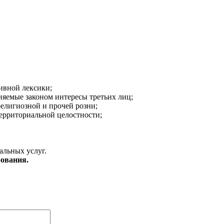
ивной лексики;
аняемые законом интересы третьих лиц;
религиозной и прочей розни;
ерриториальной целостности;
альных услуг.
ования.