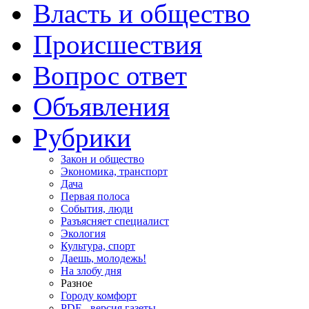
Власть и общество
Происшествия
Вопрос ответ
Объявления
Рубрики
Закон и общество
Экономика, транспорт
Дача
Первая полоса
События, люди
Разъясняет специалист
Экология
Культура, спорт
Даешь, молодежь!
На злобу дня
Разное
Городу комфорт
PDF - версия газеты