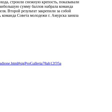
охода, строили снежную крепость, показывали
наибольшую сумму баллов набрала команда
ля. Второй результат закрепили за собой
 команда Совета молодежи г. Амурска заняла
tadione.html#sigProGalleria78ab12f35a