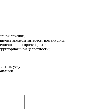
ивной лексики;
аняемые законом интересы третьих лиц;
религиозной и прочей розни;
ерриториальной целостности;
альных услуг.
ования.