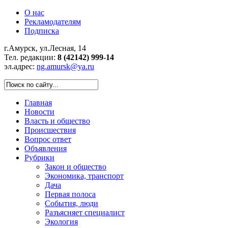
О нас
Рекламодателям
Подписка
г.Амурск, ул.Лесная, 14
Тел. редакции:
8 (42142) 999-14
эл.адрес:
ng.amursk@ya.ru
Главная
Новости
Власть и общество
Происшествия
Вопрос ответ
Объявления
Рубрики
Закон и общество
Экономика, транспорт
Дача
Первая полоса
События, люди
Разъясняет специалист
Экология