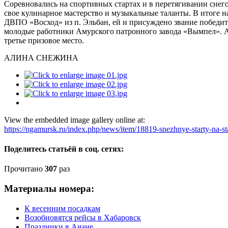
Соревновались на спортивных стартах и в перетягивании снег
свое кулинарное мастерство и музыкальные таланты. В итоге 
ДВПО «Восход» из п. Эльбан, ей и присуждено звание победите
молодые работники Амурского патронного завода «Вымпел». А
третье призовое место.
АЛИНА СНЕЖИНА
View the embedded image gallery online at:
https://ngamursk.ru/index.php/news/item/18819-snezhnye-starty-na-s
Поделитесь статьёй в соц. сетях:
Прочитано
307
раз
Материалы номера:
К весенним посадкам
Возобновятся рейсы в Хабаровск
Праздники в Ачане