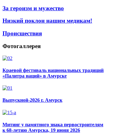
За героизм и мужество
Низкий поклон нашим медикам!
Происшествия
Фотогаллерея
Краевой фестиваль национальных традиций
«Палитра наций» в Амурске
Выпускной-2026 г. Амурск
Митинг у памятного знака первостроителям
к 68-летию Амурска, 19 июня 2026