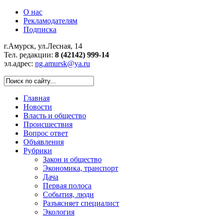
О нас
Рекламодателям
Подписка
г.Амурск, ул.Лесная, 14
Тел. редакции:
8 (42142) 999-14
эл.адрес:
ng.amursk@ya.ru
Главная
Новости
Власть и общество
Происшествия
Вопрос ответ
Объявления
Рубрики
Закон и общество
Экономика, транспорт
Дача
Первая полоса
События, люди
Разъясняет специалист
Экология