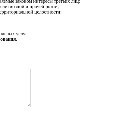
аняемые законом интересы третьих лиц;
религиозной и прочей розни;
ерриториальной целостности;
альных услуг.
ования.