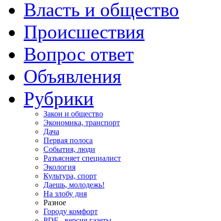
Власть и общество
Происшествия
Вопрос ответ
Объявления
Рубрики
Закон и общество
Экономика, транспорт
Дача
Первая полоса
События, люди
Разъясняет специалист
Экология
Культура, спорт
Даешь, молодежь!
На злобу дня
Разное
Городу комфорт
PDF - версия газеты