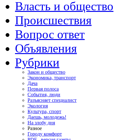
Власть и общество
Происшествия
Вопрос ответ
Объявления
Рубрики
Закон и общество
Экономика, транспорт
Дача
Первая полоса
События, люди
Разъясняет специалист
Экология
Культура, спорт
Даешь, молодежь!
На злобу дня
Разное
Городу комфорт
PDF - версия газеты