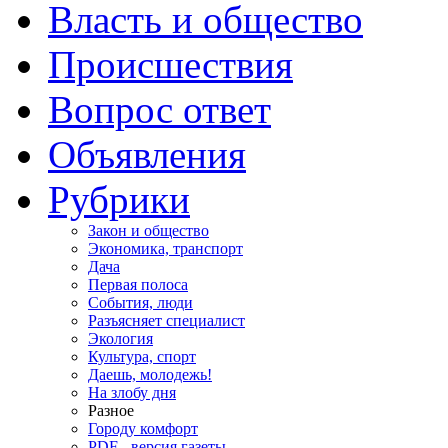
Власть и общество
Происшествия
Вопрос ответ
Объявления
Рубрики
Закон и общество
Экономика, транспорт
Дача
Первая полоса
События, люди
Разъясняет специалист
Экология
Культура, спорт
Даешь, молодежь!
На злобу дня
Разное
Городу комфорт
PDF - версия газеты