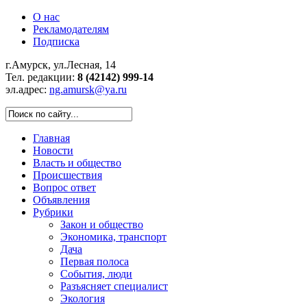
О нас
Рекламодателям
Подписка
г.Амурск, ул.Лесная, 14
Тел. редакции:
8 (42142) 999-14
эл.адрес:
ng.amursk@ya.ru
Главная
Новости
Власть и общество
Происшествия
Вопрос ответ
Объявления
Рубрики
Закон и общество
Экономика, транспорт
Дача
Первая полоса
События, люди
Разъясняет специалист
Экология