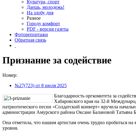
Культура, спорт
Даешь, молодежь!
На злобу дня
Разное
Городу комфорт
PDF - версия газеты
Фоторепортажи
Обратная связь
Признание за содействие
Номер:
№27(723) от 8 июля 2025
Благодарность оргкомитета за содейст
Хабаровского края на 32-й Междунаро
патриотического песни «Солдатский конверт» вручила начальн
администрации Амурского района Оксане Балановой Татьяна Ба
Она отметила, что нашим артистам очень трудно пробиться н
уровня.