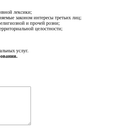
ивной лексики;
аняемые законом интересы третьих лиц;
религиозной и прочей розни;
ерриториальной целостности;
альных услуг.
ования.