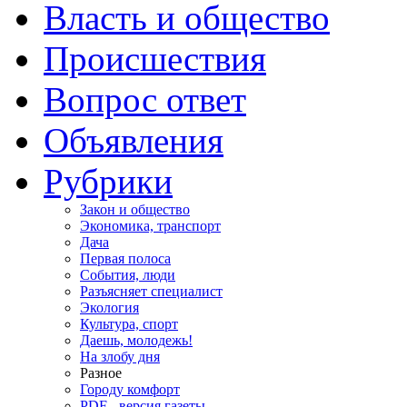
Власть и общество
Происшествия
Вопрос ответ
Объявления
Рубрики
Закон и общество
Экономика, транспорт
Дача
Первая полоса
События, люди
Разъясняет специалист
Экология
Культура, спорт
Даешь, молодежь!
На злобу дня
Разное
Городу комфорт
PDF - версия газеты