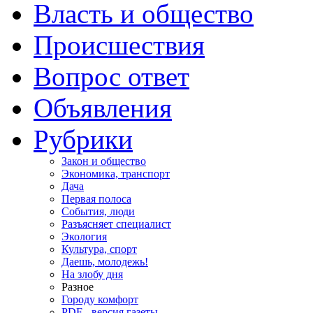
Власть и общество
Происшествия
Вопрос ответ
Объявления
Рубрики
Закон и общество
Экономика, транспорт
Дача
Первая полоса
События, люди
Разъясняет специалист
Экология
Культура, спорт
Даешь, молодежь!
На злобу дня
Разное
Городу комфорт
PDF - версия газеты