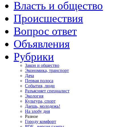
Власть и общество
Происшествия
Вопрос ответ
Объявления
Рубрики
Закон и общество
Экономика, транспорт
Дача
Первая полоса
События, люди
Разъясняет специалист
Экология
Культура, спорт
Даешь, молодежь!
На злобу дня
Разное
Городу комфорт
PDF - версия газеты