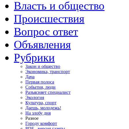
Власть и общество
Происшествия
Вопрос ответ
Объявления
Рубрики
Закон и общество
Экономика, транспорт
Дача
Первая полоса
События, люди
Разъясняет специалист
Экология
Культура, спорт
Даешь, молодежь!
На злобу дня
Разное
Городу комфорт
PDF - версия газеты