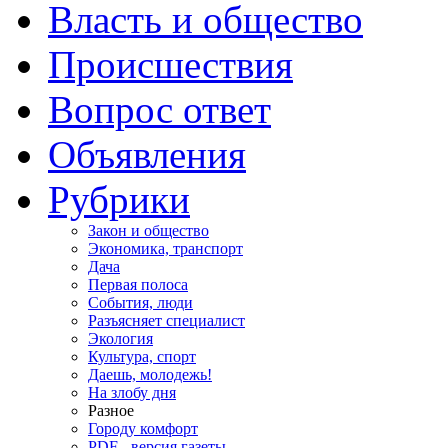
Власть и общество
Происшествия
Вопрос ответ
Объявления
Рубрики
Закон и общество
Экономика, транспорт
Дача
Первая полоса
События, люди
Разъясняет специалист
Экология
Культура, спорт
Даешь, молодежь!
На злобу дня
Разное
Городу комфорт
PDF - версия газеты