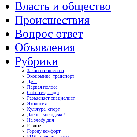
Власть и общество
Происшествия
Вопрос ответ
Объявления
Рубрики
Закон и общество
Экономика, транспорт
Дача
Первая полоса
События, люди
Разъясняет специалист
Экология
Культура, спорт
Даешь, молодежь!
На злобу дня
Разное
Городу комфорт
PDF - версия газеты