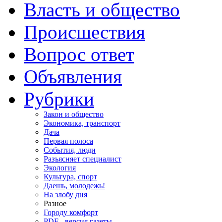
Власть и общество
Происшествия
Вопрос ответ
Объявления
Рубрики
Закон и общество
Экономика, транспорт
Дача
Первая полоса
События, люди
Разъясняет специалист
Экология
Культура, спорт
Даешь, молодежь!
На злобу дня
Разное
Городу комфорт
PDF - версия газеты