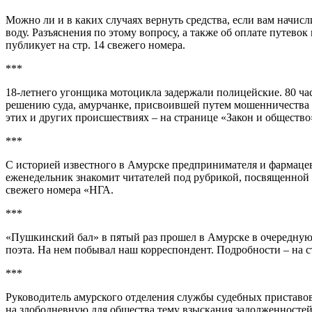
Можно ли и в каких случаях вернуть средства, если вам нач
воду. Разъяснения по этому вопросу, а также об оплате путевок
публикует на стр. 14 свежего номера.
***
18-летнего угонщика мотоцикла задержали полицейские. 80 час
решению суда, амурчанке, присвоившей путем мошенничества 
этих и других происшествиях – на странице «Закон и общество
***
С историей известного в Амурске предпринимателя и фармаце
еженедельник знакомит читателей под рубрикой, посвященной 6
свежего номера «НГА.
***
«Пушкинский бал» в пятый раз прошел в Амурске в очередную
поэта. На нем побывал наш корреспондент. Подробности – на ст
***
Руководитель амурского отделения службы судебных приставо
на злободневную для общества тему взыскания задолженностей