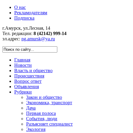
О нас
Рекламодателям
Подписка
г.Амурск, ул.Лесная, 14
Тел. редакции:
8 (42142) 999-14
эл.адрес:
ng.amursk@ya.ru
Главная
Новости
Власть и общество
Происшествия
Вопрос ответ
Объявления
Рубрики
Закон и общество
Экономика, транспорт
Дача
Первая полоса
События, люди
Разъясняет специалист
Экология