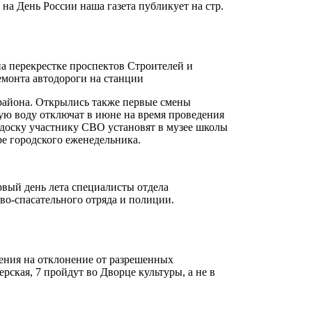
а День России наша газета публикует на стр.
а перекрестке проспектов Строителей и
емонта автодороги на станции
айона. Открылись также первые смены
ую воду отключат в июне на время проведения
 доску участнику СВО установят в музее школы
е городского еженедельника.
рвый день лета специалисты отдела
о-спасательного отряда и полиции.
ения на отклонение от разрешенных
рская, 7 пройдут во Дворце культуры, а не в