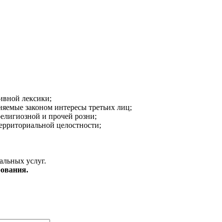
ивной лексики;
аняемые законом интересы третьих лиц;
религиозной и прочей розни;
ерриториальной целостности;
альных услуг.
ования.