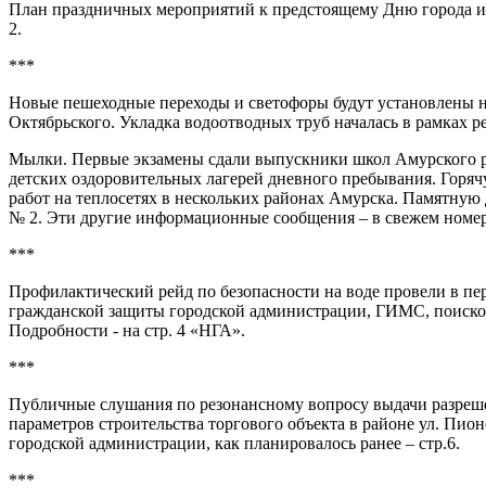
План праздничных мероприятий к предстоящему Дню города и н
2.
***
Новые пешеходные переходы и светофоры будут установлены н
Октябрьского. Укладка водоотводных труб началась в рамках р
Мылки. Первые экзамены сдали выпускники школ Амурского р
детских оздоровительных лагерей дневного пребывания. Горяч
работ на теплосетях в нескольких районах Амурска. Памятную
№ 2. Эти другие информационные сообщения – в свежем номер
***
Профилактический рейд по безопасности на воде провели в пе
гражданской защиты городской администрации, ГИМС, поисков
Подробности - на стр. 4 «НГА».
***
Публичные слушания по резонансному вопросу выдачи разреш
параметров строительства торгового объекта в районе ул. Пионе
городской администрации, как планировалось ранее – стр.6.
***