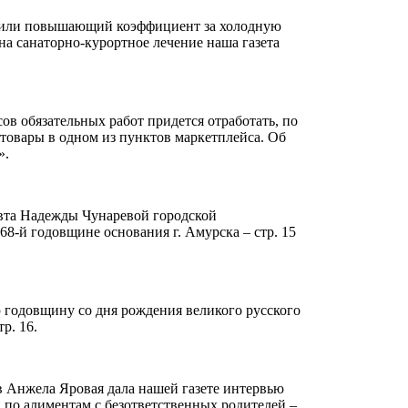
ислили повышающий коэффициент за холодную
 на санаторно-курортное лечение наша газета
ов обязательных работ придется отработать, по
товары в одном из пунктов маркетплейса. Об
».
вта Надежды Чунаревой городской
8-й годовщине основания г. Амурска – стр. 15
 годовщину со дня рождения великого русского
р. 16.
в Анжела Яровая дала нашей газете интервью
 по алиментам с безответственных родителей –