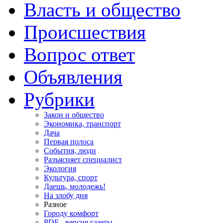
Власть и общество
Происшествия
Вопрос ответ
Объявления
Рубрики
Закон и общество
Экономика, транспорт
Дача
Первая полоса
События, люди
Разъясняет специалист
Экология
Культура, спорт
Даешь, молодежь!
На злобу дня
Разное
Городу комфорт
PDF - версия газеты