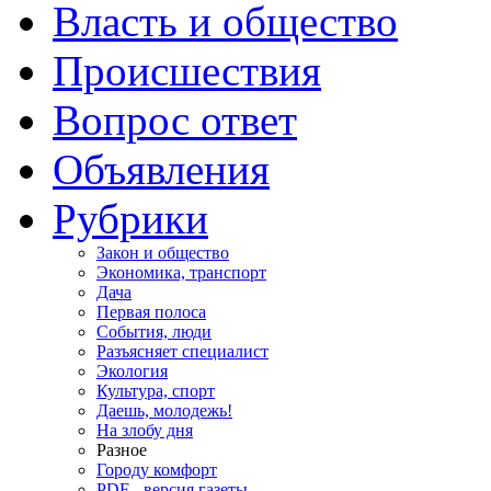
Власть и общество
Происшествия
Вопрос ответ
Объявления
Рубрики
Закон и общество
Экономика, транспорт
Дача
Первая полоса
События, люди
Разъясняет специалист
Экология
Культура, спорт
Даешь, молодежь!
На злобу дня
Разное
Городу комфорт
PDF - версия газеты