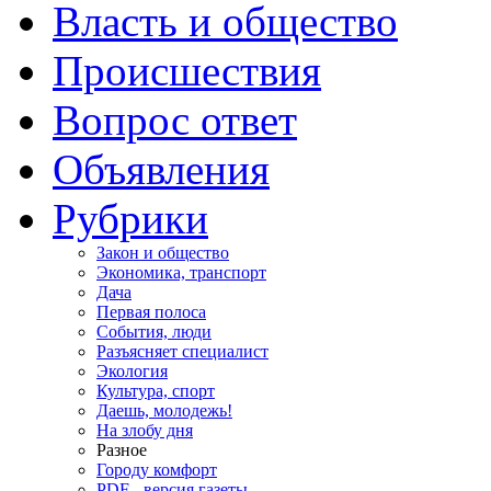
Власть и общество
Происшествия
Вопрос ответ
Объявления
Рубрики
Закон и общество
Экономика, транспорт
Дача
Первая полоса
События, люди
Разъясняет специалист
Экология
Культура, спорт
Даешь, молодежь!
На злобу дня
Разное
Городу комфорт
PDF - версия газеты