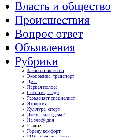
Власть и общество
Происшествия
Вопрос ответ
Объявления
Рубрики
Закон и общество
Экономика, транспорт
Дача
Первая полоса
События, люди
Разъясняет специалист
Экология
Культура, спорт
Даешь, молодежь!
На злобу дня
Разное
Городу комфорт
PDF - версия газеты