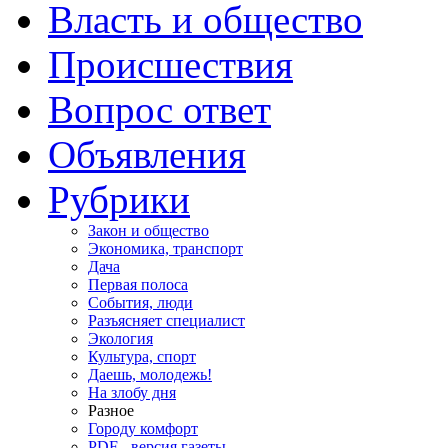
Власть и общество
Происшествия
Вопрос ответ
Объявления
Рубрики
Закон и общество
Экономика, транспорт
Дача
Первая полоса
События, люди
Разъясняет специалист
Экология
Культура, спорт
Даешь, молодежь!
На злобу дня
Разное
Городу комфорт
PDF - версия газеты