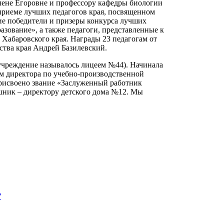
Елене Егоровне и профессору кафедры биологии
приеме лучших педагогов края, посвященном
е победители и призеры конкурса лучших
зование», а также педагоги, представленные к
абаровского края. Награды 23 педагогам от
ства края Андрей Базилевский.
а учреждение называлось лицеем №44). Начинала
ем директора по учебно-производственной
 присвоено звание «Заслуженный работник
шник – директору детского дома №12. Мы
?