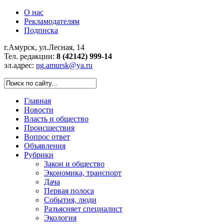
О нас
Рекламодателям
Подписка
г.Амурск, ул.Лесная, 14
Тел. редакции:
8 (42142) 999-14
эл.адрес:
ng.amursk@ya.ru
Главная
Новости
Власть и общество
Происшествия
Вопрос ответ
Объявления
Рубрики
Закон и общество
Экономика, транспорт
Дача
Первая полоса
События, люди
Разъясняет специалист
Экология