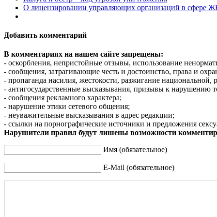
О лицензировании управляющих организаций в сфере 
Добавить комментарий
В комментариях на нашем сайте запрещены:
- оскорбления, непристойные отзывы, использование ненормат
- сообщения, затрагивающие честь и достоинство, права и охр
- пропаганда насилия, жестокости, разжигание национальной, 
- антигосударственные высказывания, призывы к нарушению т
- сообщения рекламного характера;
- нарушение этики сетевого общения;
- неуважительные высказывания в адрес редакции;
- ссылки на порнографические источники и предложения сексу
Нарушители правил будут лишены возможности комментир
Имя (обязательное)
E-Mail (обязательное)