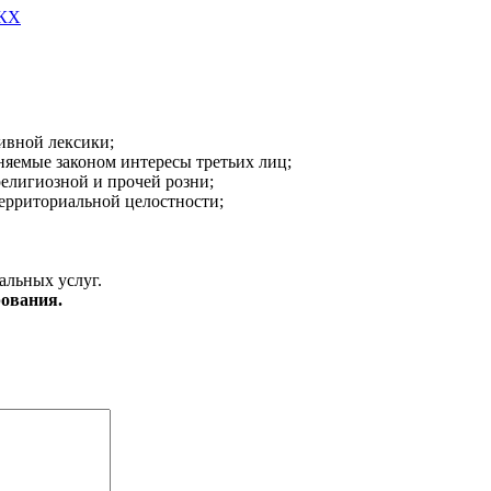
ЖКХ
ивной лексики;
аняемые законом интересы третьих лиц;
религиозной и прочей розни;
ерриториальной целостности;
альных услуг.
ования.