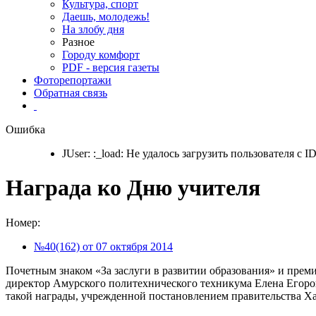
Культура, спорт
Даешь, молодежь!
На злобу дня
Разное
Городу комфорт
PDF - версия газеты
Фоторепортажи
Обратная связь
Ошибка
JUser: :_load: Не удалось загрузить пользователя с ID
Награда ко Дню учителя
Номер:
№40(162) от 07 октября 2014
Почетным знаком «За заслуги в развитии образования» и преми
директор Амурского политехнического техникума Елена Егоровн
такой награды, учрежденной постановлением правительства Хаб