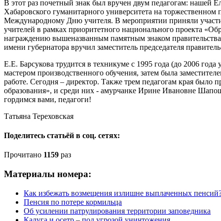
В этот раз почетный знак был вручен двум педагогам: нашей 
Хабаровского гуманитарного университета на торжественном 
Международному Дню учителя. В мероприятии приняли участи
учителей в рамках приоритетного национального проекта «Обра
награждению вышеназванным памятным знаком правительства Х
имени губернатора вручил заместитель председателя правитель
Е.Е. Барсукова трудится в техникуме с 1995 года (до 2006 год
мастером производственного обучения, затем была заместител
работе. Сегодня – директор. Также трем педагогам края было
образования», и среди них - амурчанке Ирине Ивановне Шапо
гордимся вами, педагоги!
Татьяна Тереховская
Поделитесь статьёй в соц. сетях:
Прочитано
1159
раз
Материалы номера:
Как избежать возмещения излишне выплаченных пенсий
Пенсия по потере кормильца
Об усилении патрулирования территории заповедника
Калуга и осетр – под угрозой уничтожения