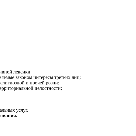
ивной лексики;
аняемые законом интересы третьих лиц;
религиозной и прочей розни;
ерриториальной целостности;
альных услуг.
ования.