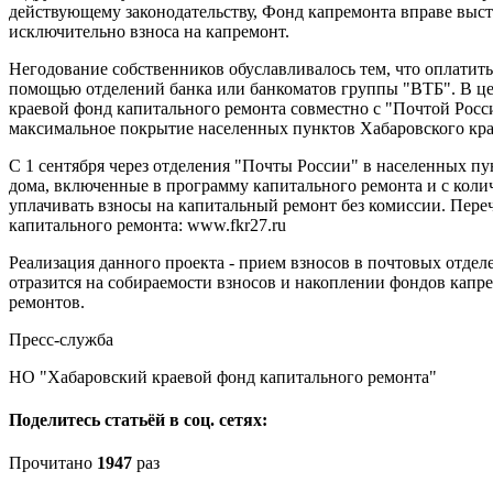
действующему законодательству, Фонд капремонта вправе выст
исключительно взноса на капремонт.
Негодование собственников обуславливалось тем, что оплатить
помощью отделений банка или банкоматов группы "ВТБ". В це
краевой фонд капитального ремонта совместно с "Почтой Росс
максимальное покрытие населенных пунктов Хабаровского края
С 1 сентября через отделения "Почты России" в населенных п
дома, включенные в программу капитального ремонта и с колич
уплачивать взносы на капитальный ремонт без комиссии. Пере
капитального ремонта: www.fkr27.ru
Реализация данного проекта - прием взносов в почтовых отдел
отразится на собираемости взносов и накоплении фондов капрем
ремонтов.
Пресс-служба
НО "Хабаровский краевой фонд капитального ремонта"
Поделитесь статьёй в соц. сетях:
Прочитано
1947
раз