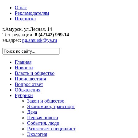
О нас
Рекламодателям
Подписка
г.Амурск, ул.Лесная, 14
Тел. редакции:
8 (42142) 999-14
эл.адрес:
ng.amursk@ya.ru
Главная
Новости
Власть и общество
Происшествия
Вопрос ответ
Объявления
Рубрики
Закон и общество
Экономика, транспорт
Дача
Первая полоса
События, люди
Разъясняет специалист
Экология