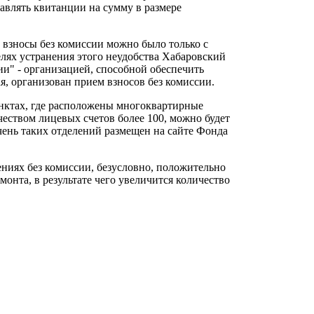
авлять квитанции на сумму в размере
 взносы без комиссии можно было только с
лях устранения этого неудобства Хабаровский
ии" - организацией, способной обеспечить
, организован прием взносов без комиссии.
унктах, где расположены многоквартирные
еством лицевых счетов более 100, можно будет
чень таких отделений размещен на сайте Фонда
ениях без комиссии, безусловно, положительно
онта, в результате чего увеличится количество