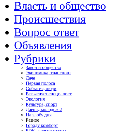
Власть и общество
Происшествия
Вопрос ответ
Объявления
Рубрики
Закон и общество
Экономика, транспорт
Дача
Первая полоса
События, люди
Разъясняет специалист
Экология
Культура, спорт
Даешь, молодежь!
На злобу дня
Разное
Городу комфорт
PDF - версия газеты