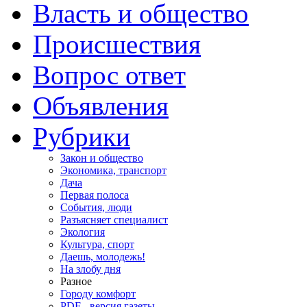
Власть и общество
Происшествия
Вопрос ответ
Объявления
Рубрики
Закон и общество
Экономика, транспорт
Дача
Первая полоса
События, люди
Разъясняет специалист
Экология
Культура, спорт
Даешь, молодежь!
На злобу дня
Разное
Городу комфорт
PDF - версия газеты