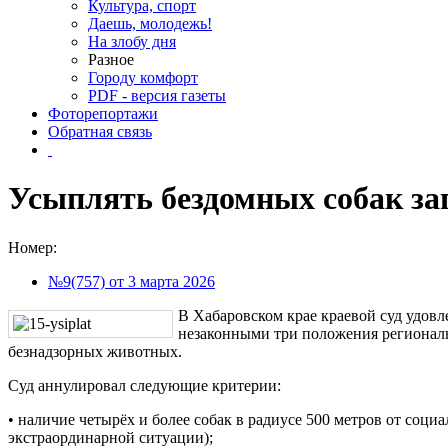
Культура, спорт
Даешь, молодежь!
На злобу дня
Разное
Городу комфорт
PDF - версия газеты
Фоторепортажи
Обратная связь
Усыплять бездомных собак за
Номер:
№9(757) от 3 марта 2026
В Хабаровском крае краевой суд удовл
незаконными три положения региональ
безнадзорных животных.
Суд аннулировал следующие критерии:
• наличие четырёх и более собак в радиусе 500 метров от соци
экстраординарной ситуации);