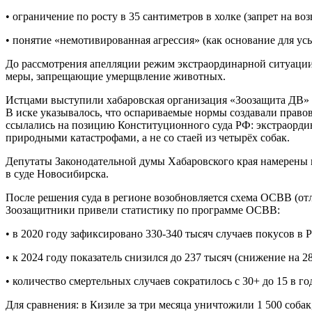
• ограничение по росту в 35 сантиметров в холке (запрет на в
• понятие «немотивированная агрессия» (как основание для ус
До рассмотрения апелляции режим экстраординарной ситуации
меры, запрещающие умерщвление животных.
Истцами выступили хабаровская организация «Зоозащита ДВ» 
В иске указывалось, что оспариваемые нормы создавали право
ссылались на позицию Конституционного суда РФ: экстраорди
природными катастрофами, а не со стаей из четырёх собак.
Депутаты Законодательной думы Хабаровского края намерены 
в суде Новосибирска.
После решения суда в регионе возобновляется схема ОСВВ (отл
Зоозащитники привели статистику по программе ОСВВ:
• в 2020 году зафиксировано 330-340 тысяч случаев покусов в 
• к 2024 году показатель снизился до 237 тысяч (снижение на 28
• количество смертельных случаев сократилось с 30+ до 15 в го
Для сравнения: в Кизиле за три месяца уничтожили 1 500 собак