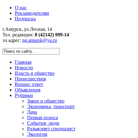
О нас
Рекламодателям
Подписка
г.Амурск, ул.Лесная, 14
Тел. редакции:
8 (42142) 999-14
эл.адрес:
ng.amursk@ya.ru
Главная
Новости
Власть и общество
Происшествия
Вопрос ответ
Объявления
Рубрики
Закон и общество
Экономика, транспорт
Дача
Первая полоса
События, люди
Разъясняет специалист
Экология