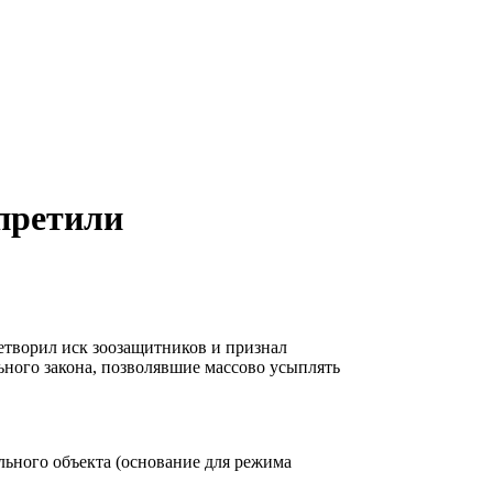
претили
етворил иск зоозащитников и признал
ного закона, позволявшие массово усыплять
ального объекта (основание для режима