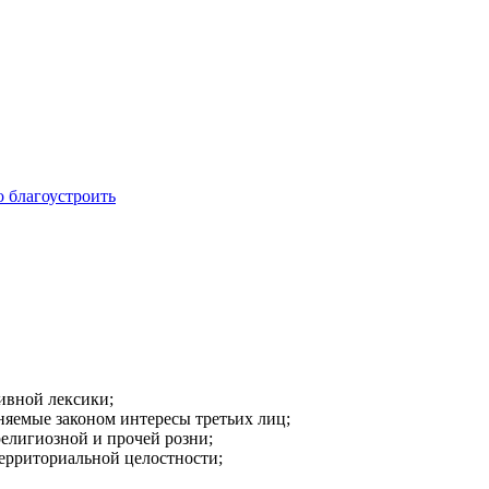
о благоустроить
ивной лексики;
аняемые законом интересы третьих лиц;
религиозной и прочей розни;
ерриториальной целостности;