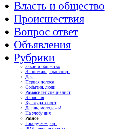
Власть и общество
Происшествия
Вопрос ответ
Объявления
Рубрики
Закон и общество
Экономика, транспорт
Дача
Первая полоса
События, люди
Разъясняет специалист
Экология
Культура, спорт
Даешь, молодежь!
На злобу дня
Разное
Городу комфорт
PDF - версия газеты