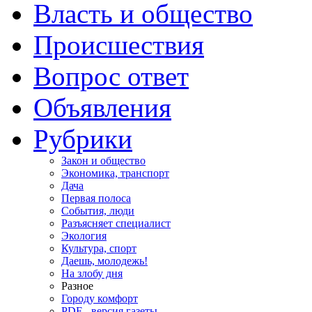
Власть и общество
Происшествия
Вопрос ответ
Объявления
Рубрики
Закон и общество
Экономика, транспорт
Дача
Первая полоса
События, люди
Разъясняет специалист
Экология
Культура, спорт
Даешь, молодежь!
На злобу дня
Разное
Городу комфорт
PDF - версия газеты