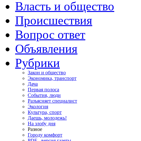
Власть и общество
Происшествия
Вопрос ответ
Объявления
Рубрики
Закон и общество
Экономика, транспорт
Дача
Первая полоса
События, люди
Разъясняет специалист
Экология
Культура, спорт
Даешь, молодежь!
На злобу дня
Разное
Городу комфорт
PDF - версия газеты