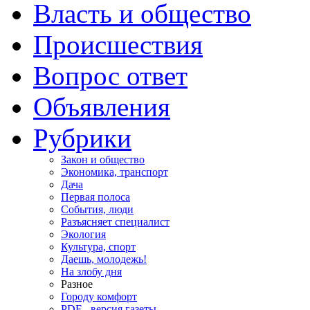
Власть и общество
Происшествия
Вопрос ответ
Объявления
Рубрики
Закон и общество
Экономика, транспорт
Дача
Первая полоса
События, люди
Разъясняет специалист
Экология
Культура, спорт
Даешь, молодежь!
На злобу дня
Разное
Городу комфорт
PDF - версия газеты