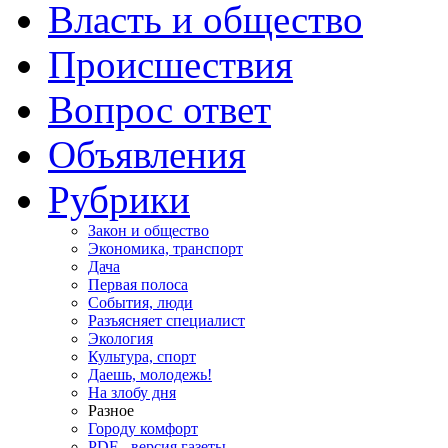
Власть и общество
Происшествия
Вопрос ответ
Объявления
Рубрики
Закон и общество
Экономика, транспорт
Дача
Первая полоса
События, люди
Разъясняет специалист
Экология
Культура, спорт
Даешь, молодежь!
На злобу дня
Разное
Городу комфорт
PDF - версия газеты