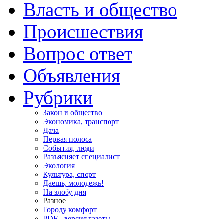
Власть и общество
Происшествия
Вопрос ответ
Объявления
Рубрики
Закон и общество
Экономика, транспорт
Дача
Первая полоса
События, люди
Разъясняет специалист
Экология
Культура, спорт
Даешь, молодежь!
На злобу дня
Разное
Городу комфорт
PDF - версия газеты