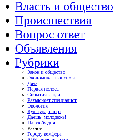
Власть и общество
Происшествия
Вопрос ответ
Объявления
Рубрики
Закон и общество
Экономика, транспорт
Дача
Первая полоса
События, люди
Разъясняет специалист
Экология
Культура, спорт
Даешь, молодежь!
На злобу дня
Разное
Городу комфорт
PDF - версия газеты