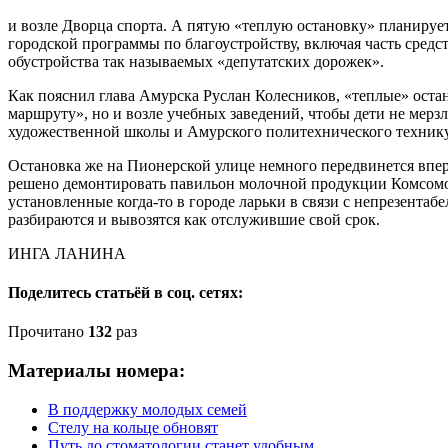
и возле Дворца спорта. А пятую «теплую остановку» планирует
городской программы по благоустройству, включая часть средст
обустройства так называемых «депутатских дорожек».
Как пояснил глава Амурска Руслан Колесников, «теплые» оста
маршруту», но и возле учебных заведений, чтобы дети не мерзл
художественной школы и Амурского политехнического техник
Остановка же на Пионерской улице немного передвинется впе
решено демонтировать павильон молочной продукции Комсом
установленные когда-то в городе ларьки в связи с непрезент
разбираются и вывозятся как отслужившие свой срок.
ИНГА ЛАНИНА
Поделитесь статьёй в соц. сетях:
Прочитано
132
раз
Материалы номера:
В поддержку молодых семей
Стелу на кольце обновят
Путь до стоматологии станет удобным