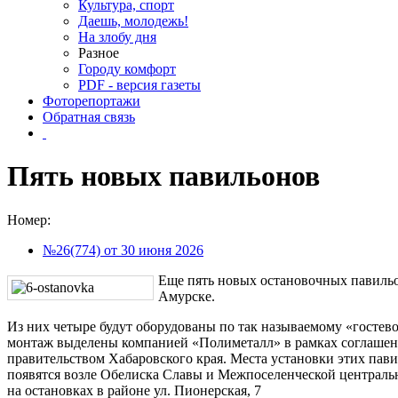
Культура, спорт
Даешь, молодежь!
На злобу дня
Разное
Городу комфорт
PDF - версия газеты
Фоторепортажи
Обратная связь
Пять новых павильонов
Номер:
№26(774) от 30 июня 2026
Еще пять новых остановочных павильо
Амурске.
Из них четыре будут оборудованы по так называемому «гостев
монтаж выделены компанией «Полиметалл» в рамках соглашени
правительством Хабаровского края. Места установки этих пав
появятся возле Обелиска Славы и Межпоселенческой централь
на остановках в районе ул. Пионерская, 7