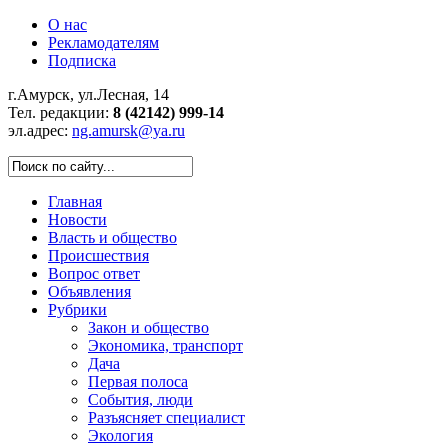
О нас
Рекламодателям
Подписка
г.Амурск, ул.Лесная, 14
Тел. редакции:
8 (42142) 999-14
эл.адрес:
ng.amursk@ya.ru
Главная
Новости
Власть и общество
Происшествия
Вопрос ответ
Объявления
Рубрики
Закон и общество
Экономика, транспорт
Дача
Первая полоса
События, люди
Разъясняет специалист
Экология