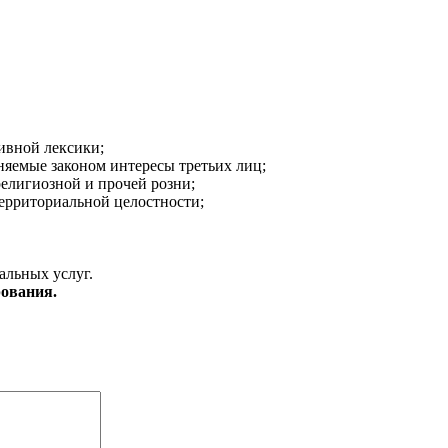
ивной лексики;
аняемые законом интересы третьих лиц;
религиозной и прочей розни;
ерриториальной целостности;
альных услуг.
ования.