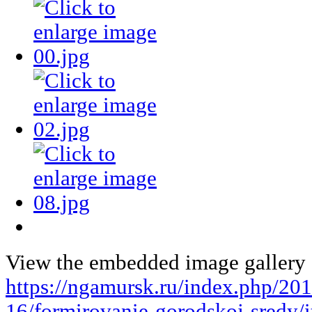
View the embedded image gallery o
https://ngamursk.ru/index.php/20
16/formirovanie-gorodskoj-sredy