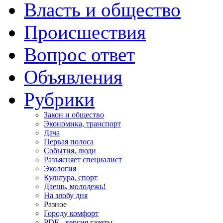
Власть и общество
Происшествия
Вопрос ответ
Объявления
Рубрики
Закон и общество
Экономика, транспорт
Дача
Первая полоса
События, люди
Разъясняет специалист
Экология
Культура, спорт
Даешь, молодежь!
На злобу дня
Разное
Городу комфорт
PDF - версия газеты